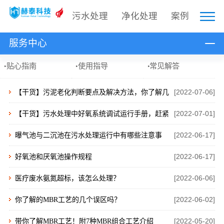
污水处理
净化处理
案例
服务中心
贴心指南
使用指导
常见解答
[2022-07-06]
【干货】污泥老化判断要点及解决方法，你了解几
[2022-07-01]
个？
【干货】污水处理中好氧系统调试运行手册，赶紧
[2022-06-17]
收藏！！
曝气池与二沉池在污水处理运行中有哪些注意事
[2022-06-17]
项？
好氧池和厌氧池操作规程
[2022-06-06]
医疗废水氨氮超标，该怎么处理？
[2022-06-02]
你了解的MBR工艺的几个误区吗？
[2022-05-20]
带你了解MBR工艺！附7种MBR组合工艺介绍